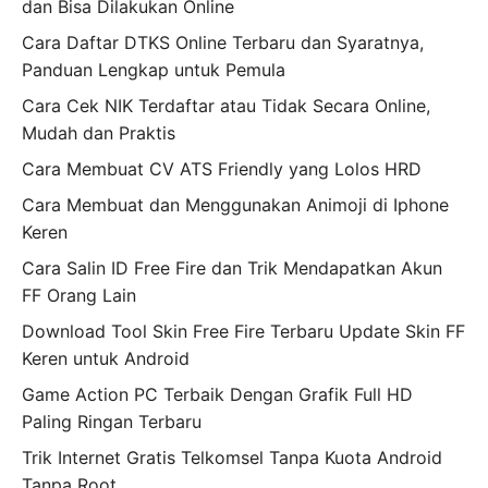
dan Bisa Dilakukan Online
Cara Daftar DTKS Online Terbaru dan Syaratnya,
Panduan Lengkap untuk Pemula
Cara Cek NIK Terdaftar atau Tidak Secara Online,
Mudah dan Praktis
Cara Membuat CV ATS Friendly yang Lolos HRD
Cara Membuat dan Menggunakan Animoji di Iphone
Keren
Cara Salin ID Free Fire dan Trik Mendapatkan Akun
FF Orang Lain
Download Tool Skin Free Fire Terbaru Update Skin FF
Keren untuk Android
Game Action PC Terbaik Dengan Grafik Full HD
Paling Ringan Terbaru
Trik Internet Gratis Telkomsel Tanpa Kuota Android
Tanpa Root