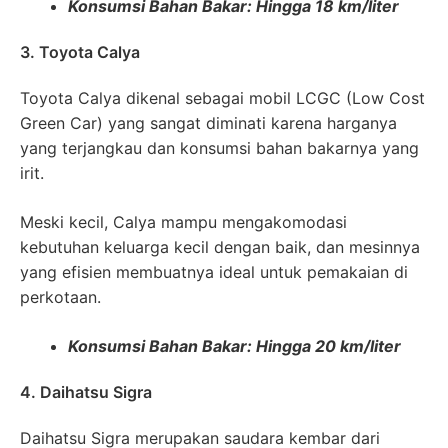
Konsumsi Bahan Bakar: Hingga 18 km/liter
3. Toyota Calya
Toyota Calya dikenal sebagai mobil LCGC (Low Cost
Green Car) yang sangat diminati karena harganya
yang terjangkau dan konsumsi bahan bakarnya yang
irit.
Meski kecil, Calya mampu mengakomodasi
kebutuhan keluarga kecil dengan baik, dan mesinnya
yang efisien membuatnya ideal untuk pemakaian di
perkotaan.
Konsumsi Bahan Bakar: Hingga 20 km/liter
4. Daihatsu Sigra
Daihatsu Sigra merupakan saudara kembar dari