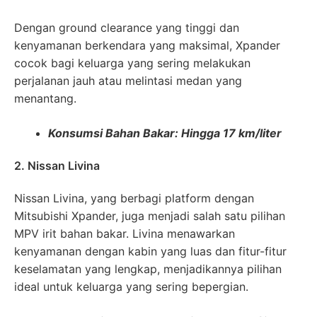
Dengan ground clearance yang tinggi dan
kenyamanan berkendara yang maksimal, Xpander
cocok bagi keluarga yang sering melakukan
perjalanan jauh atau melintasi medan yang
menantang.
Konsumsi Bahan Bakar: Hingga 17 km/liter
2. Nissan Livina
Nissan Livina, yang berbagi platform dengan
Mitsubishi Xpander, juga menjadi salah satu pilihan
MPV irit bahan bakar. Livina menawarkan
kenyamanan dengan kabin yang luas dan fitur-fitur
keselamatan yang lengkap, menjadikannya pilihan
ideal untuk keluarga yang sering bepergian.