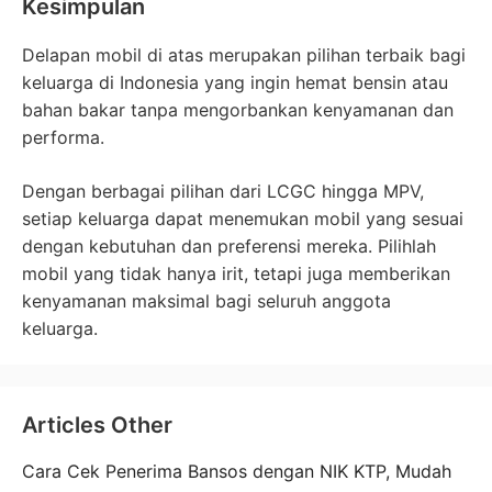
Kesimpulan
Delapan mobil di atas merupakan pilihan terbaik bagi
keluarga di Indonesia yang ingin hemat bensin atau
bahan bakar tanpa mengorbankan kenyamanan dan
performa.
Dengan berbagai pilihan dari LCGC hingga MPV,
setiap keluarga dapat menemukan mobil yang sesuai
dengan kebutuhan dan preferensi mereka. Pilihlah
mobil yang tidak hanya irit, tetapi juga memberikan
kenyamanan maksimal bagi seluruh anggota
keluarga.
Articles Other
Cara Cek Penerima Bansos dengan NIK KTP, Mudah