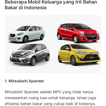
Beberapa Mobil Keluarga yang Irit Bahan
Bakar di Indonesia
1. Mitsubishi Xpander
Mitsubishi Xpander adalah MPV yang tidak hanya
menawarkan ruang luas untuk keluarga, tetapi juga
efisiensi bahan bakar yang cukup baik di kelasnya.