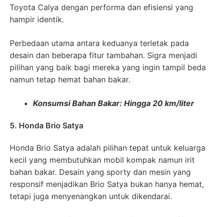
Toyota Calya dengan performa dan efisiensi yang
hampir identik.
Perbedaan utama antara keduanya terletak pada
desain dan beberapa fitur tambahan. Sigra menjadi
pilihan yang baik bagi mereka yang ingin tampil beda
namun tetap hemat bahan bakar.
Konsumsi Bahan Bakar: Hingga 20 km/liter
5. Honda Brio Satya
Honda Brio Satya adalah pilihan tepat untuk keluarga
kecil yang membutuhkan mobil kompak namun irit
bahan bakar. Desain yang sporty dan mesin yang
responsif menjadikan Brio Satya bukan hanya hemat,
tetapi juga menyenangkan untuk dikendarai.