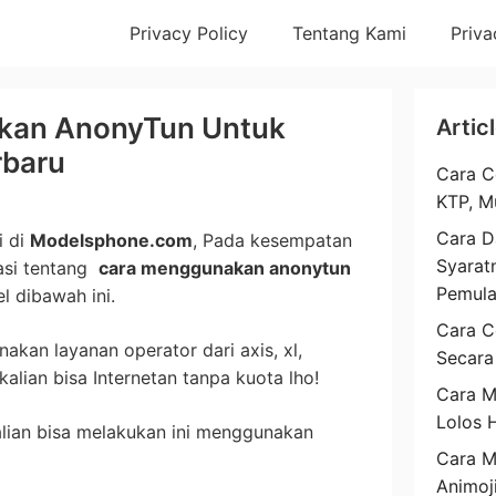
Privacy Policy
Tentang Kami
Priva
akan AnonyTun Untuk
Artic
rbaru
Cara C
KTP, M
Cara D
i di
Modelsphone.com
, Pada kesempatan
Syarat
masi tentang
cara menggunakan anonytun
Pemul
l dibawah ini.
Cara C
akan layanan operator dari axis, xl,
Secara
kalian bisa Internetan tanpa kuota lho!
Cara M
Lolos 
lian bisa melakukan ini menggunakan
Cara 
Animoj