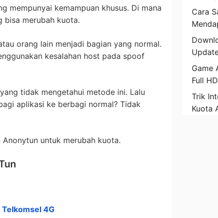
ang mempunyai kemampuan khusus. Di mana
Cara Sa
ng bisa merubah kuota.
Mendap
Downlo
tau orang lain menjadi bagian yang normal.
Update
enggunakan kesalahan host pada spoof
Game A
Full H
yang tidak mengetahui metode ini. Lalu
Trik In
agi aplikasi ke berbagi normal? Tidak
Kuota 
n Anonytun untuk merubah kuota.
Tun
t Telkomsel 4G