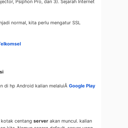
ector, Psiphon Pro, dan 3). Sejarah Internet
jadi normal, kita perlu mengatur SSL
 Telkomsel
si
un di hp Android kalian melaluiÂ
Google Play
i, kotak centang
server
akan muncul. kalian
nan kita. Namun secara default, server yang