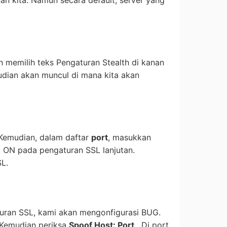
 memilih teks Pengaturan Stealth di kanan
udian akan muncul di mana kita akan
 Kemudian, dalam daftar
port
, masukkan
i ON pada pengaturan SSL lanjutan.
SL.
turan SSL, kami akan mengonfigurasi BUG.
. Kemudian periksa
Spoof Host: Port
. Di port