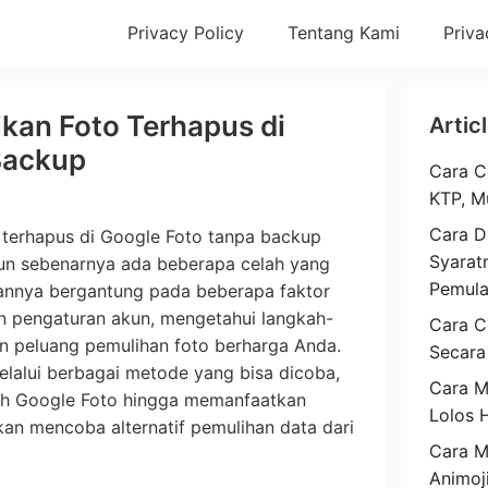
Privacy Policy
Tentang Kami
Priva
kan Foto Terhapus di
Artic
Backup
Cara C
KTP, M
Cara D
terhapus di Google Foto tanpa backup
Syarat
un sebenarnya ada beberapa celah yang
Pemul
lannya bergantung pada beberapa faktor
an pengaturan akun, mengetahui langkah-
Cara C
n peluang pemulihan foto berharga Anda.
Secara
lalui berbagai metode yang bisa dicoba,
Cara M
ah Google Foto hingga memanfaatkan
Lolos 
kan mencoba alternatif pemulihan data dari
Cara 
Animoj