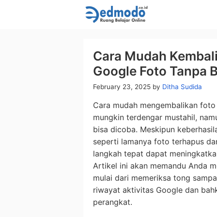
Skip
to
content
Cara Mudah Kembali
Google Foto Tanpa 
February 23, 2025
by
Ditha Sudida
Cara mudah mengembalikan foto 
mungkin terdengar mustahil, nam
bisa dicoba. Meskipun keberhasi
seperti lamanya foto terhapus d
langkah tepat dapat meningkatka
Artikel ini akan memandu Anda me
mulai dari memeriksa tong samp
riwayat aktivitas Google dan bah
perangkat.