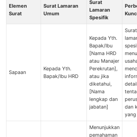
Surat
Elemen
Surat Lamaran
Perb
Lamaran
Surat
Umum
Kunc
Spesifik
Surat
Kepada Yth.
lama
Bapak/Ibu
spesi
[Nama HRD
menu
atau Manajer
usah
Kepada Yth.
Perekrutan],
menc
Sapaan
Bapak/Ibu HRD
atau jika
infor
diketahui,
detai
[Nama
tent
lengkap dan
peru
jabatan]
dan 
yang 
Menunjukkan
pemahaman