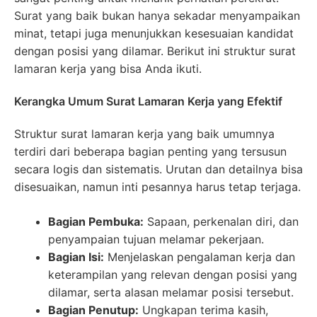
Surat yang baik bukan hanya sekadar menyampaikan
minat, tetapi juga menunjukkan kesesuaian kandidat
dengan posisi yang dilamar. Berikut ini struktur surat
lamaran kerja yang bisa Anda ikuti.
Kerangka Umum Surat Lamaran Kerja yang Efektif
Struktur surat lamaran kerja yang baik umumnya
terdiri dari beberapa bagian penting yang tersusun
secara logis dan sistematis. Urutan dan detailnya bisa
disesuaikan, namun inti pesannya harus tetap terjaga.
Bagian Pembuka:
Sapaan, perkenalan diri, dan
penyampaian tujuan melamar pekerjaan.
Bagian Isi:
Menjelaskan pengalaman kerja dan
keterampilan yang relevan dengan posisi yang
dilamar, serta alasan melamar posisi tersebut.
Bagian Penutup:
Ungkapan terima kasih,