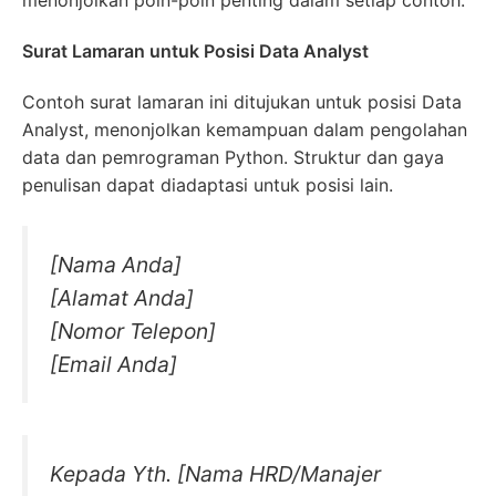
menonjolkan poin-poin penting dalam setiap contoh.
Surat Lamaran untuk Posisi Data Analyst
Contoh surat lamaran ini ditujukan untuk posisi Data
Analyst, menonjolkan kemampuan dalam pengolahan
data dan pemrograman Python. Struktur dan gaya
penulisan dapat diadaptasi untuk posisi lain.
[Nama Anda]
[Alamat Anda]
[Nomor Telepon]
[Email Anda]
Kepada Yth. [Nama HRD/Manajer