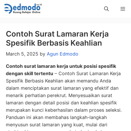
Skip
Me
to
content
Contoh Surat Lamaran Kerja
Spesifik Berbasis Keahlian
March 5, 2025
by
Agun Edmodo
Contoh surat lamaran kerja untuk posisi spesifik
dengan skill tertentu
– Contoh Surat Lamaran Kerja
Spesifik Berbasis Keahlian akan memandu Anda
dalam menciptakan surat lamaran yang efektif dan
menarik perhatian perekrut. Menyesuaikan surat
lamaran dengan detail posisi dan keahlian spesifik
merupakan kunci keberhasilan dalam proses seleksi.
Panduan ini akan membahas langkah-langkah
menyusun surat lamaran yang kuat, mulai dari