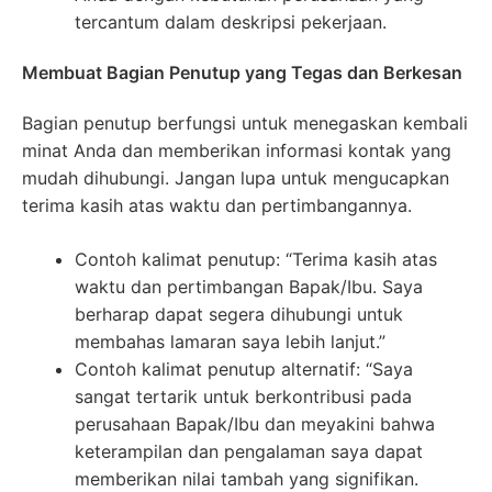
tercantum dalam deskripsi pekerjaan.
Membuat Bagian Penutup yang Tegas dan Berkesan
Bagian penutup berfungsi untuk menegaskan kembali
minat Anda dan memberikan informasi kontak yang
mudah dihubungi. Jangan lupa untuk mengucapkan
terima kasih atas waktu dan pertimbangannya.
Contoh kalimat penutup: “Terima kasih atas
waktu dan pertimbangan Bapak/Ibu. Saya
berharap dapat segera dihubungi untuk
membahas lamaran saya lebih lanjut.”
Contoh kalimat penutup alternatif: “Saya
sangat tertarik untuk berkontribusi pada
perusahaan Bapak/Ibu dan meyakini bahwa
keterampilan dan pengalaman saya dapat
memberikan nilai tambah yang signifikan.