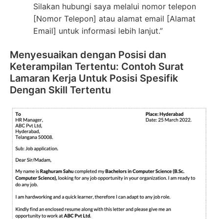
Silakan hubungi saya melalui nomor telepon
[Nomor Telepon] atau alamat email [Alamat
Email] untuk informasi lebih lanjut.”
Menyesuaikan dengan Posisi dan
Keterampilan Tertentu: Contoh Surat
Lamaran Kerja Untuk Posisi Spesifik
Dengan Skill Tertentu