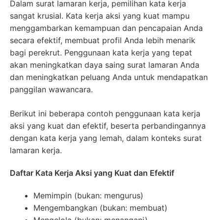
Dalam surat lamaran kerja, pemilihan kata kerja
sangat krusial. Kata kerja aksi yang kuat mampu
menggambarkan kemampuan dan pencapaian Anda
secara efektif, membuat profil Anda lebih menarik
bagi perekrut. Penggunaan kata kerja yang tepat
akan meningkatkan daya saing surat lamaran Anda
dan meningkatkan peluang Anda untuk mendapatkan
panggilan wawancara.
Berikut ini beberapa contoh penggunaan kata kerja
aksi yang kuat dan efektif, beserta perbandingannya
dengan kata kerja yang lemah, dalam konteks surat
lamaran kerja.
Daftar Kata Kerja Aksi yang Kuat dan Efektif
Memimpin (bukan: mengurus)
Mengembangkan (bukan: membuat)