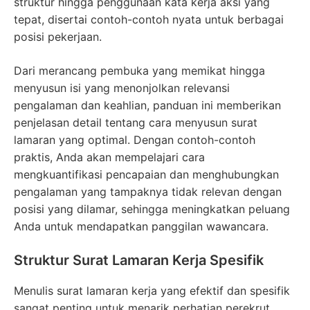
struktur hingga penggunaan kata kerja aksi yang
tepat, disertai contoh-contoh nyata untuk berbagai
posisi pekerjaan.
Dari merancang pembuka yang memikat hingga
menyusun isi yang menonjolkan relevansi
pengalaman dan keahlian, panduan ini memberikan
penjelasan detail tentang cara menyusun surat
lamaran yang optimal. Dengan contoh-contoh
praktis, Anda akan mempelajari cara
mengkuantifikasi pencapaian dan menghubungkan
pengalaman yang tampaknya tidak relevan dengan
posisi yang dilamar, sehingga meningkatkan peluang
Anda untuk mendapatkan panggilan wawancara.
Struktur Surat Lamaran Kerja Spesifik
Menulis surat lamaran kerja yang efektif dan spesifik
sangat penting untuk menarik perhatian perekrut.