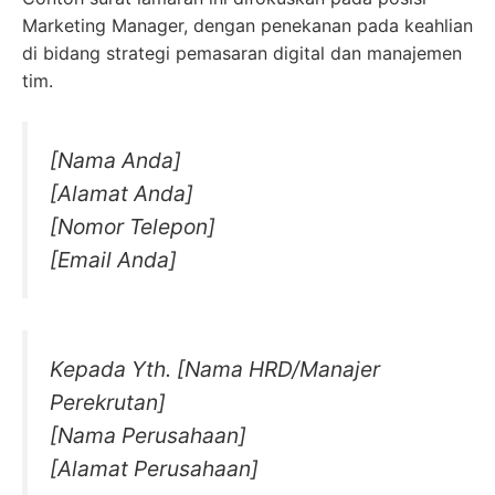
Marketing Manager, dengan penekanan pada keahlian
di bidang strategi pemasaran digital dan manajemen
tim.
[Nama Anda]
[Alamat Anda]
[Nomor Telepon]
[Email Anda]
Kepada Yth. [Nama HRD/Manajer
Perekrutan]
[Nama Perusahaan]
[Alamat Perusahaan]