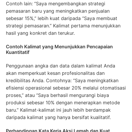
Contoh lain: “Saya mengembangkan strategi
pemasaran baru yang meningkatkan penjualan
sebesar 15%,” lebih kuat daripada “Saya membuat
strategi pemasaran.” Kalimat pertama menunjukkan
hasil yang konkret dan terukur.
Contoh Kalimat yang Menunjukkan Pencapaian
Kuantitatif
Penggunaan angka dan data dalam kalimat Anda
akan memperkuat kesan profesionalitas dan
kredibilitas Anda. Contohnya: “Saya meningkatkan
efisiensi operasional sebesar 20% melalui otomatisasi
proses,” atau “Saya berhasil mengurangi biaya
produksi sebesar 10% dengan menerapkan metode
baru.” Kalimat-kalimat ini jauh lebih berdampak
daripada kalimat yang hanya bersifat kualitatif.
Perbandingan Kata Kerja Aksi Lemah dan Kuat