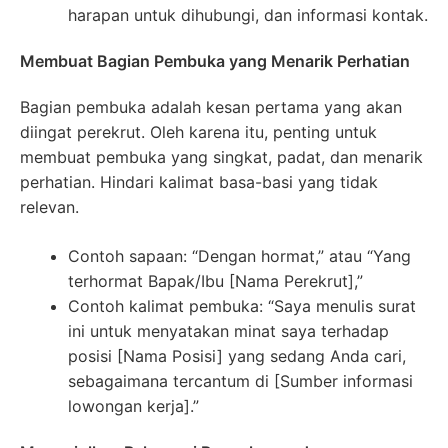
harapan untuk dihubungi, dan informasi kontak.
Membuat Bagian Pembuka yang Menarik Perhatian
Bagian pembuka adalah kesan pertama yang akan
diingat perekrut. Oleh karena itu, penting untuk
membuat pembuka yang singkat, padat, dan menarik
perhatian. Hindari kalimat basa-basi yang tidak
relevan.
Contoh sapaan: “Dengan hormat,” atau “Yang
terhormat Bapak/Ibu [Nama Perekrut],”
Contoh kalimat pembuka: “Saya menulis surat
ini untuk menyatakan minat saya terhadap
posisi [Nama Posisi] yang sedang Anda cari,
sebagaimana tercantum di [Sumber informasi
lowongan kerja].”