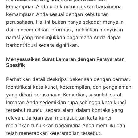
kemampuan Anda untuk menunjukkan bagaimana
kemampuan Anda sesuai dengan kebutuhan
perusahaan. Hal ini bukan hanya sekadar menyalin
dan menempelkan informasi, melainkan menyusun
narasi yang menunjukkan bagaimana Anda dapat
berkontribusi secara signifikan.
Menyesuaikan Surat Lamaran dengan Persyaratan
Spesifik
Perhatikan detail deskripsi pekerjaan dengan cermat.
Identifikasi kata kunci, keterampilan, dan pengalaman
yang dicari perusahaan. Kemudian, susunlah surat
lamaran Anda sedemikian rupa sehingga kata kunci
tersebut muncul secara alami dalam konteks yang
relevan. Jangan asal memasukkan kata kunci,
melainkan tunjukkan bagaimana Anda memiliki dan
telah menerapkan keterampilan tersebut.