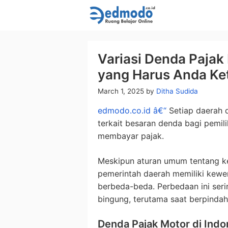
Skip
to
content
Variasi Denda Pajak 
yang Harus Anda Ke
March 1, 2025
by
Ditha Sudida
edmodo.co.id â€“
Setiap daerah d
terkait besaran denda bagi pemil
membayar pajak.
Meskipun aturan umum tentang ke
pemerintah daerah memiliki kew
berbeda-beda. Perbedaan ini ser
bingung, terutama saat berpindah 
Denda Pajak Motor di Indo