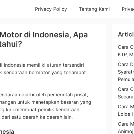
Privacy Policy
Tentang Kami
Priva
Motor di Indonesia, Apa
Artic
tahui?
Cara C
KTP, M
Cara D
i Indonesia memiliki aturan tersendiri
Syarat
ik kendaraan bermotor yang terlambat
Pemul
Cara C
ndaraan diatur oleh pemerintah pusat,
Secara
enangan untuk menetapkan besaran yang
Cara M
ing kali membuat pemilik kendaraan
Lolos 
dari satu daerah ke daerah lain.
Cara 
nesia
Animoj