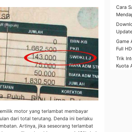
Cara Sa
Mendap
Downlo
Update
Game A
Full H
Trik In
Kuota 
 pemilik motor yang terlambat membayar
an dari total terutang. Denda ini berlaku
mbatan. Artinya, jika seseorang terlambat