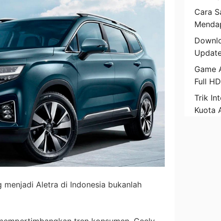
Cara Sa
Mendap
Downlo
Update
Game A
Full H
Trik In
Kuota 
 menjadi Aletra di Indonesia bukanlah
 mempertimbangkan tren konsumen, Geely