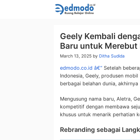
Skip
to
content
Geely Kembali denga
Baru untuk Merebut 
March 13, 2025
by
Ditha Sudida
edmodo.co.id â€“
Setelah beberap
Indonesia, Geely, produsen mobil 
berbagai belahan dunia, akhirnya
Mengusung nama baru, Aletra, Gee
kompetitif dengan membawa sejum
khusus untuk menarik perhatian 
Rebranding sebagai Langk