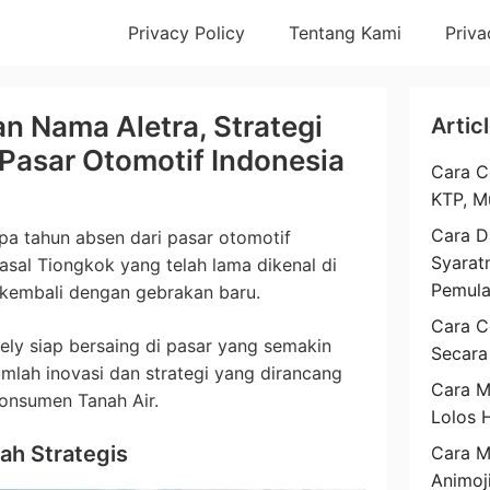
Privacy Policy
Tentang Kami
Priva
n Nama Aletra, Strategi
Artic
Pasar Otomotif Indonesia
Cara C
KTP, M
Cara D
a tahun absen dari pasar otomotif
Syarat
asal Tiongkok yang telah lama dikenal di
Pemul
 kembali dengan gebrakan baru.
Cara C
ly siap bersaing di pasar yang semakin
Secara
lah inovasi dan strategi yang dirancang
Cara M
konsumen Tanah Air.
Lolos 
ah Strategis
Cara 
Animoj