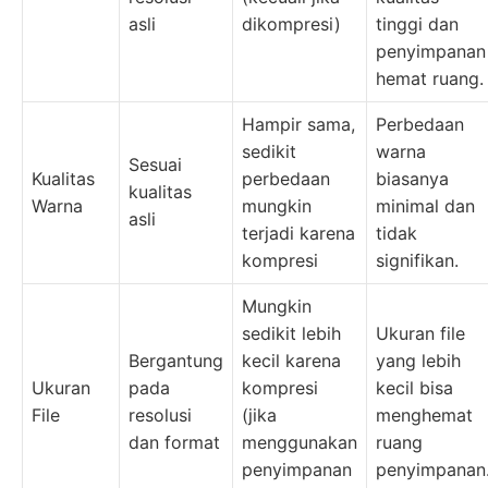
asli
dikompresi)
tinggi dan
penyimpanan
hemat ruang.
Hampir sama,
Perbedaan
sedikit
warna
Sesuai
Kualitas
perbedaan
biasanya
kualitas
Warna
mungkin
minimal dan
asli
terjadi karena
tidak
kompresi
signifikan.
Mungkin
sedikit lebih
Ukuran file
Bergantung
kecil karena
yang lebih
Ukuran
pada
kompresi
kecil bisa
File
resolusi
(jika
menghemat
dan format
menggunakan
ruang
penyimpanan
penyimpanan