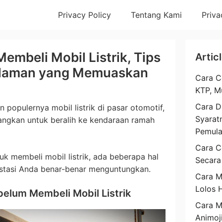
Privacy Policy
Tentang Kami
Priva
embeli Mobil Listrik, Tips
Artic
alaman yang Memuaskan
Cara C
KTP, M
Cara D
populernya mobil listrik di pasar otomotif,
Syarat
ngkan untuk beralih ke kendaraan ramah
Pemul
Cara C
 membeli mobil listrik, ada beberapa hal
Secara
estasi Anda benar-benar menguntungkan.
Cara M
Lolos 
elum Membeli Mobil Listrik
Cara 
Animoj