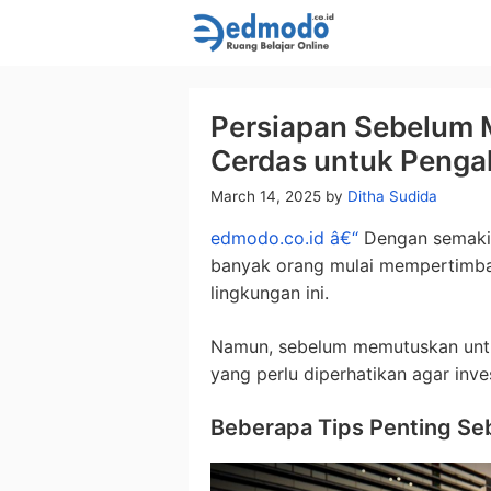
Skip
to
content
Persiapan Sebelum M
Cerdas untuk Peng
March 14, 2025
by
Ditha Sudida
edmodo.co.id â€“
Dengan semakin 
banyak orang mulai mempertimba
lingkungan ini.
Namun, sebelum memutuskan untuk
yang perlu diperhatikan agar inv
Beberapa Tips Penting Seb