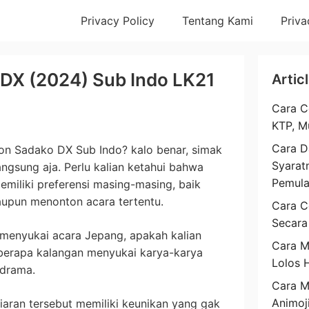
Privacy Policy
Tentang Kami
Priva
 DX (2024) Sub Indo LK21
Artic
Cara C
KTP, M
Cara D
nton Sadako DX Sub Indo? kalo benar, simak
Syarat
angsung aja. Perlu kalian ketahui bahwa
Pemul
miliki preferensi masing-masing, baik
aupun menonton acara tertentu.
Cara C
Secara
 menyukai acara Jepang, apakah kalian
Cara M
eberapa kalangan menyukai karya-karya
Lolos 
 drama.
Cara 
Animoj
 siaran tersebut memiliki keunikan yang gak