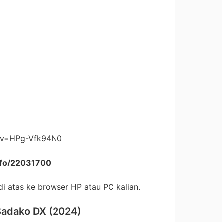
h?v=HPg-Vfk94N0
info/22031700
 di atas ke browser HP atau PC kalian.
Sadako DX (2024)