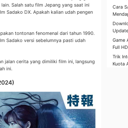
ain. Salah satu film Jepang yang saat ini
Cara Sa
 film Sadako DX. Apakah kalian udah pengen
Mendap
Downlo
Update
upakan tontonan fenomenal dari tahun 1990.
Game A
film Sadako versi sebelumnya pasti udah
Full H
Trik In
jalan cerita yang dimiliki film ini, langsung
Kuota 
h ini.
2024)