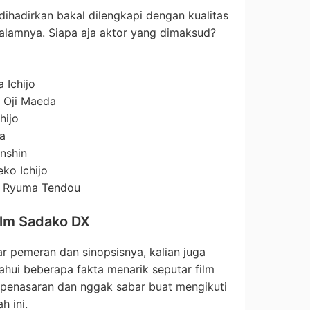
 dihadirkan bakal dilengkapi dengan kualitas
dalamnya. Siapa aja aktor yang dimaksud?
 Ichijo
 Oji Maeda
hijo
a
enshin
ko Ichijo
i Ryuma Tendou
ilm Sadako DX
r pemeran dan sinopsisnya, kalian juga
ahui beberapa fakta menarik seputar film
in penasaran dan nggak sabar buat mengikuti
h ini.