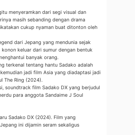
egitu menyeramkan dari segi visual dan
terinya masih sebanding dengan drama
 dikatakan cukup nyaman buat ditonton oleh
egend dari Jepang yang mendunia sejak
i konon keluar dari sumur dengan bentuk
menghantui banyak orang.
ing terkenal tentang hantu Sadako adalah
 kemudian jadi film Asia yang diadaptasi jadi
l The Ring (2024).
i, soundtrack film Sadako DX yang berjudul
 merdu para anggota Sandaime J Soul
rbaru Sadako DX (2024). Film yang
epang ini dijamin seram sekaligus