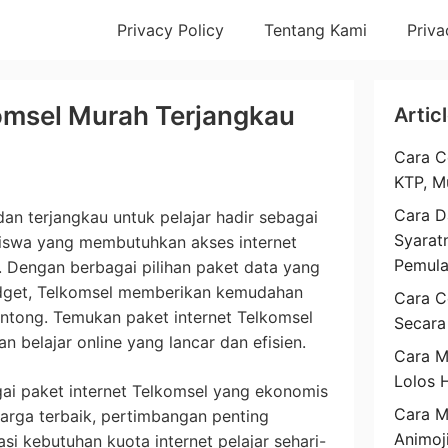
Privacy Policy
Tentang Kami
Priva
omsel Murah Terjangkau
Artic
Cara C
KTP, M
Cara D
an terjangkau untuk pelajar hadir sebagai
Syarat
siswa yang membutuhkan akses internet
Pemul
. Dengan berbagai pilihan paket data yang
dget, Telkomsel memberikan kemudahan
Cara C
antong. Temukan paket internet Telkomsel
Secara
 belajar online yang lancar dan efisien.
Cara M
Lolos 
ai paket internet Telkomsel yang ekonomis
Cara 
harga terbaik, pertimbangan penting
Animoj
asi kebutuhan kuota internet pelajar sehari-