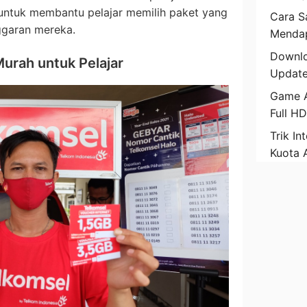
n untuk membantu pelajar memilih paket yang
Cara Sa
ggaran mereka.
Mendap
Downlo
Murah untuk Pelajar
Update
Game A
Full H
Trik In
Kuota 