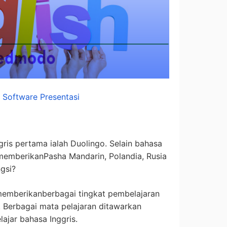
:
Software Presentasi
gris pertama ialah Duolingo. Selain bahasa
ga memberikanPasha Mandarin, Polandia, Rusia
gsi?
a memberikanberbagai tingkat pembelajaran
. Berbagai mata pelajaran ditawarkan
ajar bahasa Inggris.