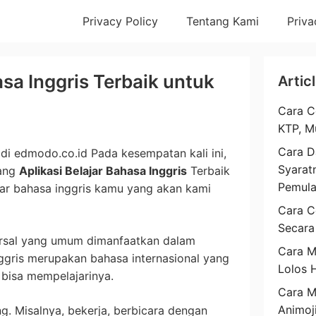
Privacy Policy
Tentang Kami
Priva
asa Inggris Terbaik untuk
Artic
Cara C
KTP, M
Cara D
di edmodo.co.id Pada kesempatan kali ini,
Syarat
tang
Aplikasi Belajar Bahasa Inggris
Terbaik
Pemul
r bahasa inggris kamu yang akan kami
Cara C
Secara
versal yang umum dimanfaatkan dalam
Cara M
ggris merupakan bahasa internasional yang
Lolos 
 bisa mempelajarinya.
Cara 
Animoj
g. Misalnya, bekerja, berbicara dengan