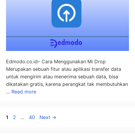
Edmodo.co.id– Cara Menggunakan Mi Drop
Merupakan sebuah fitur atau aplikasi transfer data
untuk mengirim atau menerima sebuah data, bisa
dikatakan gratis, karena perangkat tak membutuhkan
…
Read more
Page
Page
Page
1
2
…
40
Next
→