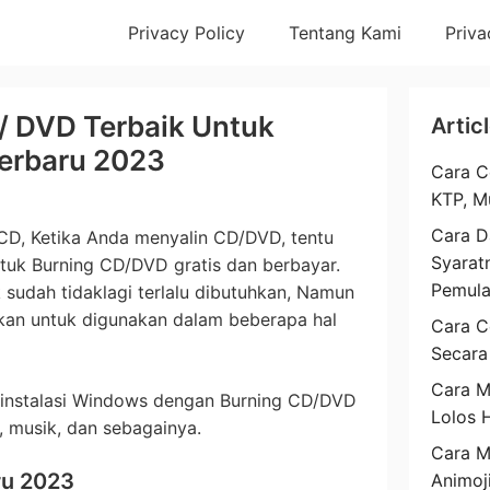
Privacy Policy
Tentang Kami
Priva
 / DVD Terbaik Untuk
Artic
Terbaru 2023
Cara C
KTP, M
Cara D
 CD, Ketika Anda menyalin CD/DVD, tentu
Syarat
tuk Burning CD/DVD gratis dan berbayar.
Pemul
sudah tidaklagi terlalu dibutuhkan, Namun
uhkan untuk digunakan dalam beberapa hal
Cara C
Secara
Cara M
 instalasi Windows dengan Burning CD/DVD
Lolos 
, musik, dan sebagainya.
Cara 
ru 2023
Animoj