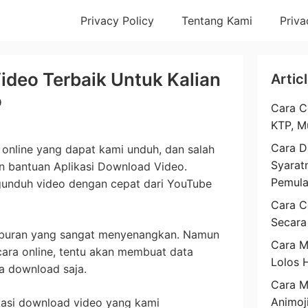
Privacy Policy
Tentang Kami
Priva
ideo Terbaik Untuk Kalian
Artic
o
Cara C
KTP, M
Cara D
 online yang dapat kami unduh, dan salah
Syarat
n bantuan Aplikasi Download Video.
Pemul
ngunduh video dengan cepat dari YouTube
Cara C
Secara
iburan yang sangat menyenangkan. Namun
Cara M
ecara online, tentu akan membuat data
Lolos 
ta download saja.
Cara 
Animoj
ikasi download video yang kami