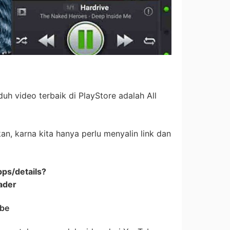
uh video terbaik di PlayStore adalah All
an, karna kita hanya perlu menyalin link dan
pps/details?
ader
ube