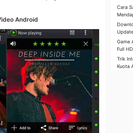
Cara Sa
Mendap
Video Android
Downlo
Update
Game A
Full H
Trik In
Kuota 