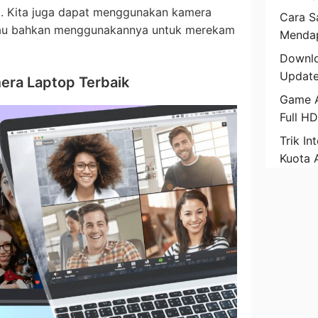
o. Kita juga dapat menggunakan kamera
Cara Sa
atau bahkan menggunakannya untuk merekam
Mendap
Downlo
Update
era Laptop Terbaik
Game A
Full H
Trik In
Kuota 