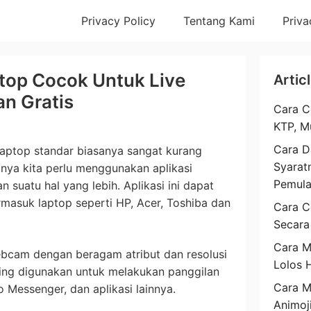
Privacy Policy
Tentang Kami
Priva
top Cocok Untuk Live
Artic
an Gratis
Cara C
KTP, M
Cara D
laptop standar biasanya sangat kurang
Syarat
nya kita perlu menggunakan aplikasi
Pemul
suatu hal yang lebih. Aplikasi ini dapat
masuk laptop seperti HP, Acer, Toshiba dan
Cara C
Secara
Cara M
bcam dengan beragam atribut dan resolusi
Lolos 
ing digunakan untuk melakukan panggilan
Cara 
Messenger, dan aplikasi lainnya.
Animoj