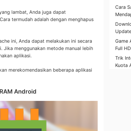
Cara Sa
yang lambat, Anda juga dapat
Mendap
Cara termudah adalah dengan menghapus
Downlo
Update
he ini, Anda dapat melakukan ini secara
Game A
i. Jika menggunakan metode manual lebih
Full H
akan aplikasi.
Trik In
Kuota 
i akan merekomendasikan beberapa aplikasi
h RAM Android