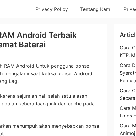
Privacy Policy
Tentang Kami
Priva
RAM Android Terbaik
Artic
emat Baterai
Cara C
KTP, M
Cara D
sih RAM Android Untuk pengguna ponsel
Syarat
ah mengalami saat ketika ponsel Android
Pemul
ang Lag.
Cara C
 karena sejumlah hal, salah satu alasan
Secara
i adalah keberadaan junk dan cache pada
Cara M
Lolos 
Cara 
iarkan menumpuk akan menyebabkan ponsel
Animoj
at.