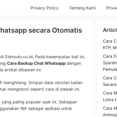
Privacy Policy
Tentang Kami
Priva
hatsapp secara Otomatis
Artic
Cara C
KTP, M
Cara D
di Edmodo.co.id, Pada kesempatan kali ini,
Syarat
tang
Cara Backup Chat Whatsapp
dengan
Pemul
artikel dibawah ini.
Cara C
A menghilang. Simpan data obrolan kalian
Secara
k mengobrol seperti cara di bawah ini.
Cara M
Lolos 
 yang paling populer saat ini. Sebagian
Cara 
gunakan WA sebagai aplikasi untuk
Animoj