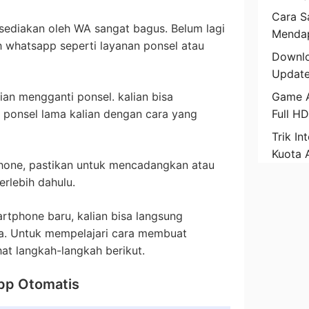
Cara Sa
isediakan oleh WA sangat bagus. Belum lagi
Mendap
h whatsapp seperti layanan ponsel atau
Downlo
Update
alian mengganti ponsel. kalian bisa
Game A
 ponsel lama kalian dengan cara yang
Full H
Trik In
Kuota 
phone, pastikan untuk mencadangkan atau
rlebih dahulu.
rtphone baru, kalian bisa langsung
a. Untuk mempelajari cara membuat
hat langkah-langkah berikut.
pp Otomatis