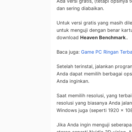
Ada versi gratis, (tetapi opsinya
dan sering diabaikan.
Untuk versi gratis yang masih d
untuk menguji dengan benar kartu
download
Heaven Benchmark
..
Baca juga:
Game PC Ringan Terba
Setelah terinstal, jalankan prog
Anda dapat memilih berbagai opsi,
Anda inginkan.
Saat memilih resolusi, yang terb
resolusi yang biasanya Anda jala
Windows juga (seperti 1920 x 1080)
Jika Anda ingin menguji seberap
stereo seperti Nvidia 3D vision,