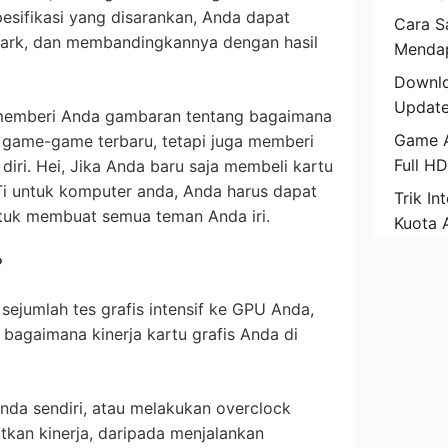
sifikasi yang disarankan, Anda dapat
Cara Sa
Mark, dan membandingkannya dengan hasil
Mendap
Downlo
Update
a memberi Anda gambaran tentang bagaimana
Game A
game-game terbaru, tetapi juga memberi
Full H
ri. Hei, Jika Anda baru saja membeli kartu
Ti untuk komputer anda, Anda harus dapat
Trik In
tuk membuat semua teman Anda iri.
Kuota 
?
ejumlah tes grafis intensif ke GPU Anda,
 bagaimana kinerja kartu grafis Anda di
nda sendiri, atau melakukan overclock
tkan kinerja, daripada menjalankan