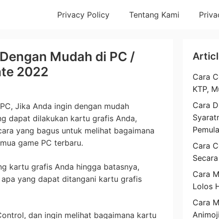
Privacy Policy
Tentang Kami
Priva
Dengan Mudah di PC /
Artic
ate 2022
Cara C
KTP, M
Cara D
PC, Jika Anda ingin dengan mudah
Syarat
 dapat dilakukan kartu grafis Anda,
Pemul
cara yang bagus untuk melihat bagaimana
semua game PC terbaru.
Cara C
Secara
g kartu grafis Anda hingga batasnya,
Cara M
pa yang dapat ditangani kartu grafis
Lolos 
Cara 
Animoj
ontrol, dan ingin melihat bagaimana kartu