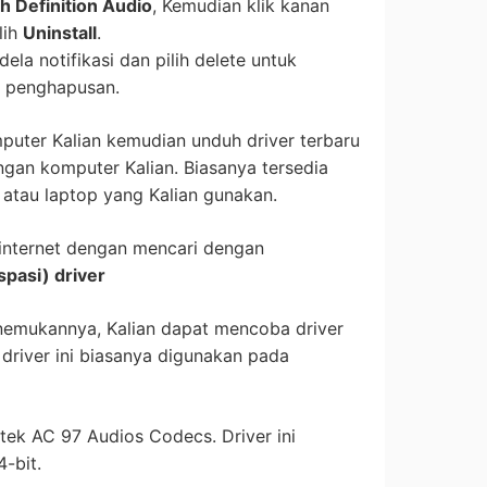
h Definition Audio
, Kemudian klik kanan
lih
Uninstall
.
ela notifikasi dan pilih delete untuk
s penghapusan.
mputer Kalian kemudian unduh driver terbaru
gan komputer Kalian. Biasanya tersedia
atau laptop yang Kalian gunakan.
i internet dengan mencari dengan
asi) driver
enemukannya, Kalian dapat mencoba driver
driver ini biasanya digunakan pada
ltek AC 97 Audios Codecs. Driver ini
4-bit.