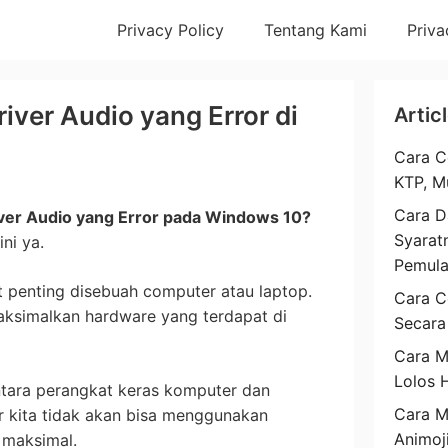
Privacy Policy
Tentang Kami
Priva
iver Audio yang Error di
Artic
Cara C
KTP, M
Cara D
ver Audio yang Error pada Windows 10?
Syarat
ni ya.
Pemul
t penting disebuah computer atau laptop.
Cara C
maksimalkan hardware yang terdapat di
Secara
Cara M
Lolos 
tara perangkat keras komputer dan
Cara 
er kita tidak akan bisa menggunakan
Animoj
 maksimal.