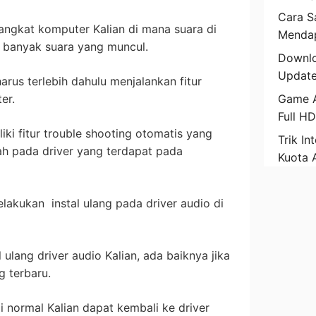
Cara Sa
ngkat komputer Kalian di mana suara di
Mendap
u banyak suara yang muncul.
Downlo
Update
harus terlebih dahulu menjalankan fitur
er.
Game A
Full H
ki fitur trouble shooting otomatis yang
Trik In
h pada driver yang terdapat pada
Kuota 
elakukan instal ulang pada driver audio di
ulang driver audio Kalian, ada baiknya jika
g terbaru.
i normal Kalian dapat kembali ke driver