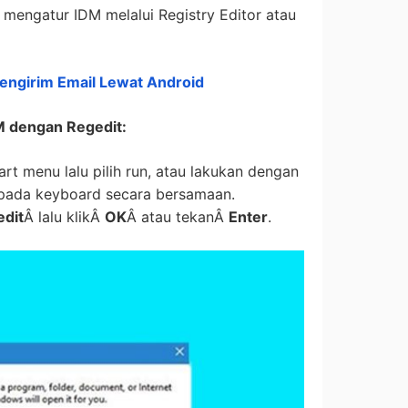
 mengatur IDM melalui Registry Editor atau
engirim Email Lewat Android
 dengan Regedit:
t menu lalu pilih run, atau lakukan dengan
pada keyboard secara bersamaan.
edit
Â lalu klikÂ
OK
Â atau tekanÂ
Enter
.