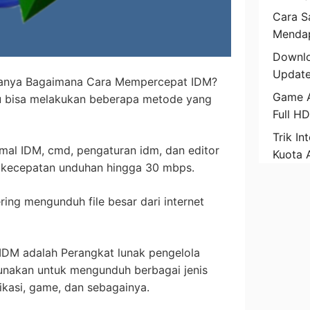
Cara Sa
Mendap
Downlo
Update
tanya Bagaimana Cara Mempercepat IDM?
Game A
mu bisa melakukan beberapa metode yang
Full H
Trik In
mal IDM, cmd, pengaturan idm, dan editor
Kuota 
n kecepatan unduhan hingga 30 mbps.
ing mengunduh file besar dari internet
IDM adalah Perangkat lunak pengelola
unakan untuk mengunduh berbagai jenis
likasi, game, dan sebagainya.