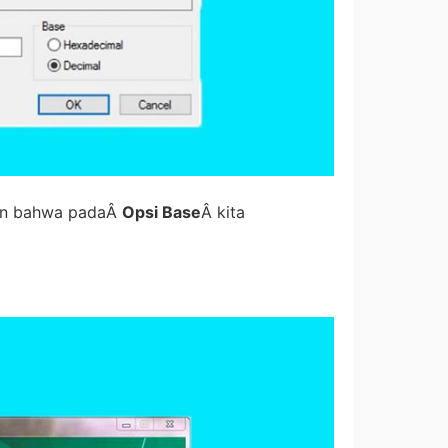
an bahwa padaÂ
Opsi Base
Â kita