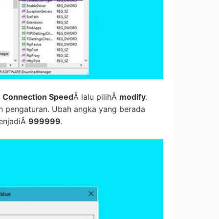
Â
Connection Speed
Â lalu pilihÂ
modify
.
n pengaturan. Ubah angka yang berada
enjadiÂ
999999
.