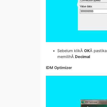
Sebelum klikÂ
OK
Â pastik
memilihÂ
Decimal
IDM Optimizer