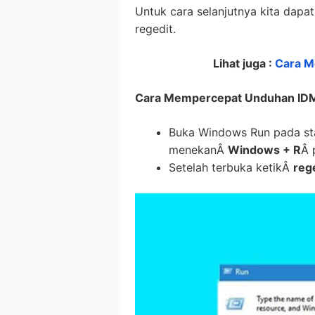
Untuk cara selanjutnya kita dapat
regedit.
Lihat juga :
Cara M
Cara Mempercepat Unduhan IDM
Buka Windows Run pada star
menekanÂ
Windows + R
Â 
Setelah terbuka ketikÂ
reg