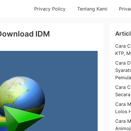
Privacy Policy
Tentang Kami
Priva
Download IDM
Artic
Cara C
KTP, M
Cara D
Syarat
Pemul
Cara C
Secara
Cara M
Lolos 
Cara 
Animoj