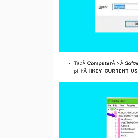
TabÂ
Computer
Â >Â
Soft
pilihÂ
HKEY_CURRENT_US