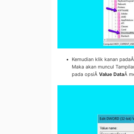
Kemudian klik kanan pada
Maka akan muncul Tampila
pada opsiÂ
Value Data
Â m