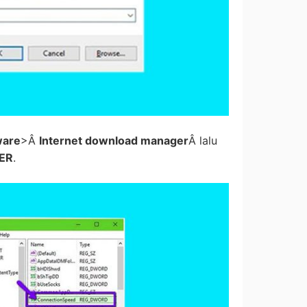
ware
>Â
Internet download manager
Â lalu
ER
.