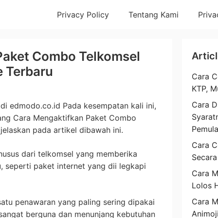
Privacy Policy
Tentang Kami
Priva
Paket Combo Telkomsel
Artic
e Terbaru
Cara C
KTP, M
Cara D
di edmodo.co.id Pada kesempatan kali ini,
Syarat
tang Cara Mengaktifkan Paket Combo
Pemul
jelaskan pada artikel dibawah ini.
Cara C
usus dari telkomsel yang memberika
Secara
 seperti paket internet yang dii legkapi
Cara M
Lolos 
Cara 
satu penawaran yang paling sering dipakai
Animoj
n sangat berguna dan menunjang kebutuhan