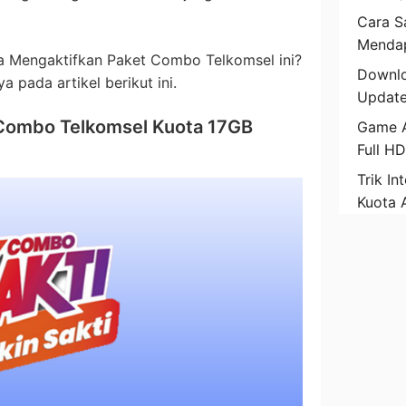
Cara Sa
Mendap
ra Mengaktifkan Paket Combo Telkomsel ini?
Downlo
a pada artikel berikut ini.
Update
 Combo Telkomsel Kuota 17GB
Game A
Full H
Trik In
Kuota 