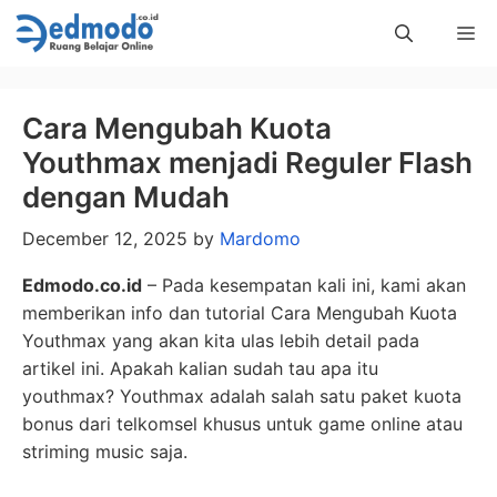
Skip
Me
to
content
Cara Mengubah Kuota
Youthmax menjadi Reguler Flash
dengan Mudah
December 12, 2025
by
Mardomo
Edmodo.co.id
– Pada kesempatan kali ini, kami akan
memberikan info dan tutorial Cara Mengubah Kuota
Youthmax yang akan kita ulas lebih detail pada
artikel ini. Apakah kalian sudah tau apa itu
youthmax? Youthmax adalah salah satu paket kuota
bonus dari telkomsel khusus untuk game online atau
striming music saja.