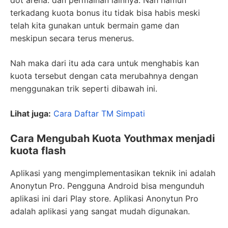
dot arena. dan permainan lainnya. Nah namun
terkadang kuota bonus itu tidak bisa habis meski
telah kita gunakan untuk bermain game dan
meskipun secara terus menerus.
Nah maka dari itu ada cara untuk menghabis kan
kuota tersebut dengan cata merubahnya dengan
menggunakan trik seperti dibawah ini.
Lihat juga:
Cara Daftar TM Simpati
Cara Mengubah Kuota Youthmax menjadi
kuota flash
Aplikasi yang mengimplementasikan teknik ini adalah
Anonytun Pro. Pengguna Android bisa mengunduh
aplikasi ini dari Play store. Aplikasi Anonytun Pro
adalah aplikasi yang sangat mudah digunakan.