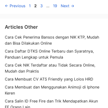
Page
Page
Page
Page
←
Previous
1
2
3
…
19
Next
→
Articles Other
Cara Cek Penerima Bansos dengan NIK KTP, Mudah
dan Bisa Dilakukan Online
Cara Daftar DTKS Online Terbaru dan Syaratnya,
Panduan Lengkap untuk Pemula
Cara Cek NIK Terdaftar atau Tidak Secara Online,
Mudah dan Praktis
Cara Membuat CV ATS Friendly yang Lolos HRD
Cara Membuat dan Menggunakan Animoji di Iphone
Keren
Cara Salin ID Free Fire dan Trik Mendapatkan Akun
FF Orang Lain