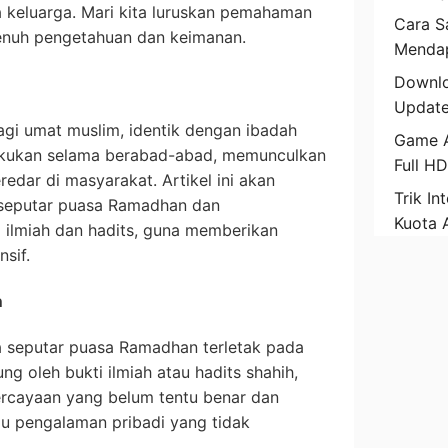
keluarga. Mari kita luruskan pemahaman
Cara Sa
nuh pengetahuan dan keimanan.
Mendap
Downlo
Update
gi umat muslim, identik dengan ibadah
Game A
ilakukan selama berabad-abad, memunculkan
Full H
edar di masyarakat. Artikel ini akan
Trik In
seputar puasa Ramadhan dan
Kuota 
ilmiah dan hadits, guna memberikan
sif.
n
a seputar puasa Ramadhan terletak pada
g oleh bukti ilmiah atau hadits shahih,
rcayaan yang belum tentu benar dan
au pengalaman pribadi yang tidak