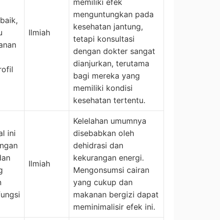
memiliki efek
menguntungkan pada
baik,
kesehatan jantung,
u
Ilmiah
tetapi konsultasi
anan
dengan dokter sangat
dianjurkan, terutama
ofil
bagi mereka yang
memiliki kondisi
kesehatan tertentu.
Kelelahan umumnya
l ini
disebabkan oleh
engan
dehidrasi dan
dan
kekurangan energi.
Ilmiah
g
Mengonsumsi cairan
n
yang cukup dan
fungsi
makanan bergizi dapat
meminimalisir efek ini.