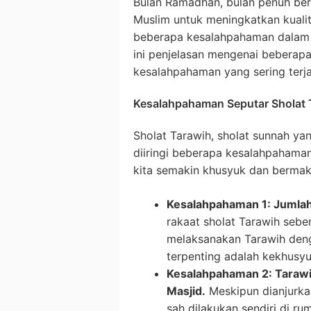
Bulan Ramadhan, bulan penuh be
Muslim untuk meningkatkan kualit
beberapa kesalahpahaman dalam 
ini penjelasan mengenai beberap
kesalahpahaman yang sering terja
Kesalahpahaman Seputar Sholat 
Sholat Tarawih, sholat sunnah yan
diiringi beberapa kesalahpahaman.
kita semakin khusyuk dan bermak
Kesalahpahaman 1: Jumlah
rakaat sholat Tarawih sebe
melaksanakan Tarawih deng
terpenting adalah kekhusy
Kesalahpahaman 2: Tarawi
Masjid.
Meskipun dianjurkan
sah dilakukan sendiri di r