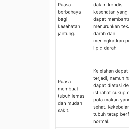
Puasa
dalam kondisi
berbahaya
kesehatan yang 
bagi
dapat membant
kesehatan
menurunkan tek
jantung.
darah dan
meningkatkan pr
lipid darah.
Kelelahan dapat
terjadi, namun ha
Puasa
dapat diatasi d
membuat
istirahat cukup 
tubuh lemas
pola makan yan
dan mudah
sehat. Kekebala
sakit.
tubuh tetap ber
normal.