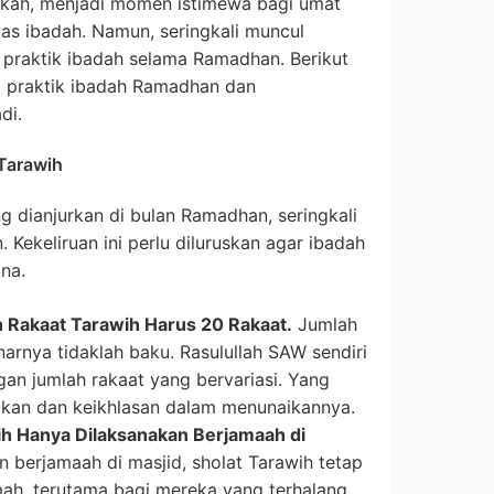
rkah, menjadi momen istimewa bagi umat
as ibadah. Namun, seringkali muncul
praktik ibadah selama Ramadhan. Berikut
a praktik ibadah Ramadhan dan
di.
Tarawih
g dianjurkan di bulan Ramadhan, seringkali
 Kekeliruan ini perlu diluruskan agar ibadah
na.
 Rakaat Tarawih Harus 20 Rakaat.
Jumlah
narnya tidaklah baku. Rasulullah SAW sendiri
an jumlah rakaat yang bervariasi. Yang
ukan dan keikhlasan dalam menunaikannya.
h Hanya Dilaksanakan Berjamaah di
 berjamaah di masjid, sholat Tarawih tetap
umah, terutama bagi mereka yang terhalang