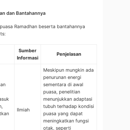
an dan Bantahannya
g puasa Ramadhan beserta bantahannya
ts:
Sumber
Penjelasan
Informasi
Meskipun mungkin ada
penurunan energi
kan
sementara di awal
puasa, penelitian
asuk
menunjukkan adaptasi
n,
tubuh terhadap kondisi
Ilmiah
tkan
puasa yang dapat
meningkatkan fungsi
otak, seperti