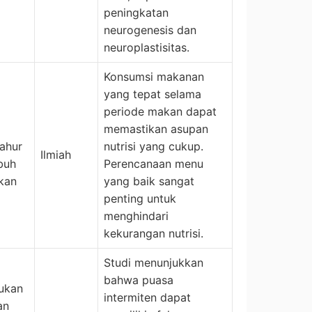
peningkatan
neurogenesis dan
neuroplastisitas.
Konsumsi makanan
yang tepat selama
periode makan dapat
i
memastikan asupan
ahur
nutrisi yang cukup.
Ilmiah
buh
Perencanaan menu
kan
yang baik sangat
penting untuk
menghindari
kekurangan nutrisi.
Studi menunjukkan
bahwa puasa
kukan
intermiten dapat
an