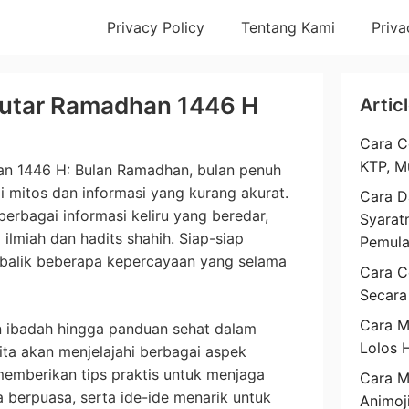
Privacy Policy
Tentang Kami
Priva
putar Ramadhan 1446 H
Artic
Cara C
KTP, M
an 1446 H: Bulan Ramadhan, bulan penuh
ai mitos dan informasi yang kurang akurat.
Cara D
berbagai informasi keliru yang beredar,
Syarat
lmiah dan hadits shahih. Siap-siap
Pemul
 balik beberapa kepercayaan yang selama
Cara C
Secara
Cara M
an ibadah hingga panduan sehat dalam
Lolos 
ta akan menjelajahi berbagai aspek
memberikan tips praktis untuk menjaga
Cara 
a berpuasa, serta ide-ide menarik untuk
Animoj