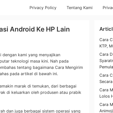
Privacy Policy
Tentang Kami
Priva
asi Android Ke HP Lain
Artic
Cara C
KTP, M
Cara D
i dengan kami yang menyajikan
Syarat
eputar teknologi masa kini. Nah pada
Pemul
membahas tentang bagaimana Cara Mengirim
ahas pada artikel di bawah ini.
Cara C
Secara
emakin marak di temukan, dari berbagai
Cara M
yak di keluarkan oleh produsen atau prabik
Lolos 
Cara 
Animoj
ah dan juga berbagai sistem operasi yang