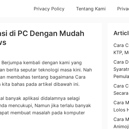
Privacy Policy
Tentang Kami
Priva
kasi di PC Dengan Mudah
Artic
ws
Cara C
KTP, M
Cara D
? Berjumpa kembali dengan kami yang
Syarat
an berita seputar teknologi masa kini. Nah
Pemul
akan membahas tentang bagaimana Cara
 kita bahas pada artikel dibawah ini.
Cara C
Secara
 banyak aplikasi didalamnya selagi
Cara M
da mencukupi, Namun jika terlalu banyak
Lolos 
a dapat membuat masalah pada komputer
Cara 
Animoj