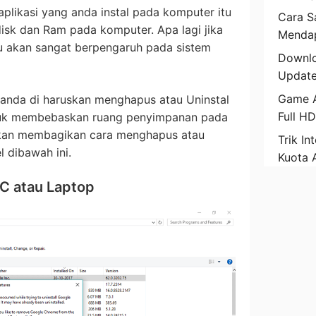
plikasi yang anda instal pada komputer itu
Cara Sa
sk dan Ram pada komputer. Apa lagi jika
Mendap
tu akan sangat berpengaruh pada sistem
Downlo
Update
Game A
 anda di haruskan menghapus atau Uninstal
Full H
tuk membebaskan ruang penyimpanan pada
 akan membagikan cara menghapus atau
Trik In
l dibawah ini.
Kuota 
 PC atau Laptop