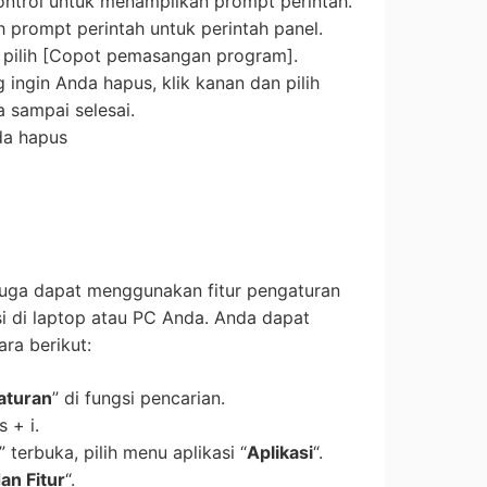
ontrol untuk menampilkan prompt perintah.
 prompt perintah untuk perintah panel.
, pilih [Copot pemasangan program].
g ingin Anda hapus, klik kanan dan pilih
 sampai selesai.
nda hapus
 juga dapat menggunakan fitur pengaturan
si di laptop atau PC Anda. Anda dapat
ra berikut:
aturan
” di fungsi pencarian.
 + i.
” terbuka, pilih menu aplikasi “
Aplikasi
“.
dan Fitur
“.