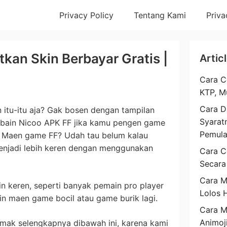
Privacy Policy
Tentang Kami
Priva
kan Skin Berbayar Gratis |
Artic
Cara C
KTP, M
Cara D
n itu-itu aja? Gak bosen dengan tampilan
Syarat
yobain Nicoo APK FF jika kamu pengen game
Pemul
u Maen game FF? Udah tau belum kalau
enjadi lebih keren dengan menggunakan
Cara C
Secara
Cara M
in keren, seperti banyak pemain pro player
Lolos 
ain maen game bocil atau game burik lagi.
Cara 
Animoj
imak selengkapnya dibawah ini, karena kami