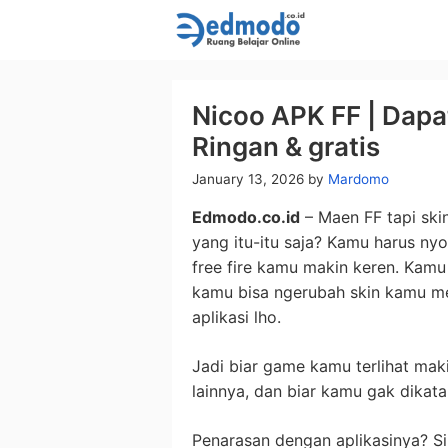
Skip
to
content
Nicoo APK FF | Dapat
Ringan & gratis
January 13, 2026
by
Mardomo
Edmodo.co.id
– Maen FF tapi ski
yang itu-itu saja? Kamu harus n
free fire kamu makin keren. Kam
kamu bisa ngerubah skin kamu m
aplikasi lho.
Jadi biar game kamu terlihat mak
lainnya, dan biar kamu gak dikat
Penarasan dengan aplikasinya? S