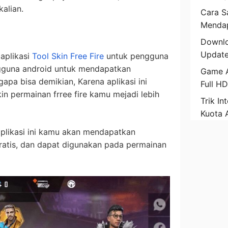
alian.
Cara Sa
Mendap
Downlo
Update
aplikasi
Tool Skin Free Fire
untuk pengguna
ngguna android untuk mendapatkan
Game A
apa bisa demikian, Karena aplikasi ini
Full H
 permainan frree fire kamu mejadi lebih
Trik In
Kuota 
plikasi ini kamu akan mendapatkan
ratis, dan dapat digunakan pada permainan