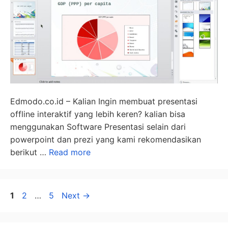
Edmodo.co.id – Kalian Ingin membuat presentasi
offline interaktif yang lebih keren? kalian bisa
menggunakan Software Presentasi selain dari
powerpoint dan prezi yang kami rekomendasikan
berikut …
Read more
Page
Page
Page
1
2
…
5
Next
→