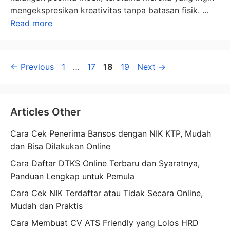
mengekspresikan kreativitas tanpa batasan fisik. …
Read more
Page
Page
Page
Page
←
Previous
1
…
17
18
19
Next
→
Articles Other
Cara Cek Penerima Bansos dengan NIK KTP, Mudah
dan Bisa Dilakukan Online
Cara Daftar DTKS Online Terbaru dan Syaratnya,
Panduan Lengkap untuk Pemula
Cara Cek NIK Terdaftar atau Tidak Secara Online,
Mudah dan Praktis
Cara Membuat CV ATS Friendly yang Lolos HRD